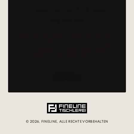
Lassen Sie uns Ihr Projekt
besprechen!
Zögern Sie nicht, uns zu kontaktieren. Wir
besprechen Ihr Anliegen gerne im Detail,
erstellen Kostenvoranschläge und
beantworten alle Ihre Fragen.
KONTAKT ⟶
© 2026, FINELINE, ALLE RECHTE VORBEHALTEN